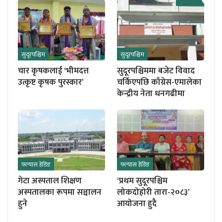
सुदूरपश्चिम
सुदूरपश्चिम
चार कृषकलाई ‘भीमदत्त
सुदूरपश्चिममा बजेट विवाद
उत्कृष्ट कृषक पुरस्कार’
चर्किएपछि काँग्रेस-एमालेका
केन्द्रीय नेता धनगढीमा
फ्ल्यास हेडिङ
फ्ल्यास हेडिङ
गेटा अस्पताल शिक्षण
‘प्रथम सुदूरपश्चिम
अस्पतालका रूपमा सञ्चालन
लोकदोहोरी तारा-२०८३’
हुने
आयोजना हुदै