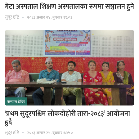
गेटा अस्पताल शिक्षण अस्पतालका रूपमा सञ्चालन हुने
सुदूर दृष्टि
२०८३ असार २४, बुधबार १९:०३
फ्ल्यास हेडिङ
‘प्रथम सुदूरपश्चिम लोकदोहोरी तारा-२०८३’ आयोजना
हुदै
सुदूर दृष्टि
२०८३ असार २४, बुधबार १८:५०