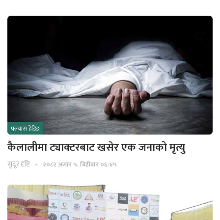
फ्ल्यास हेडिङ
कैलालीमा ट्याक्टरबाट खसेर एक जनाको मृत्यु
सुदूर दृष्टि
२०८२ असार ५, बिहीबार ०६:४५