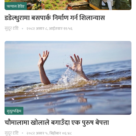
फ्ल्यास हेडिङ
डडेल्धुरामा बसपार्क निर्माण गर्न शिलान्यास
सुदूर दृष्टि
२०८२ असार ८, आईतवार ११:५६
सुदूरपश्चिम
चौमालामा खोलाले बगाउँदा एक पुरुष बेपत्ता
सुदूर दृष्टि
२०८२ असार ५, बिहीबार ०६:४८