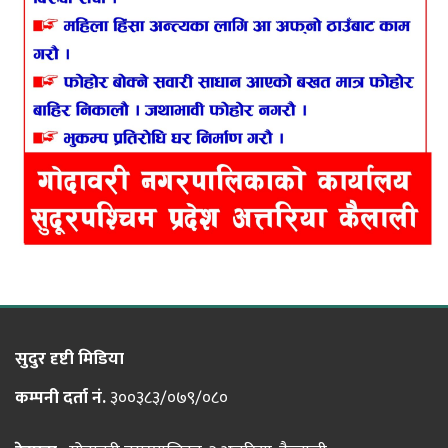
सुदुर दृष्टी मिडिया
कम्पनी दर्ता नं.
३००३८३/०७९/०८०