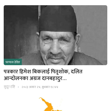
फ्ल्यास हेडिङ
पत्रकार हिमेश बिकलाई पितृशोक, दलित
आन्दोलनका अग्रज दानबहादुर…
सुदूर दृष्टि
२०८३ असार २४, बुधबार १८:४४