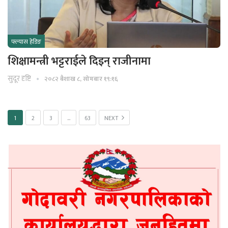
फ्ल्यास हेडिङ
शिक्षामन्त्री भट्टराईले दिइन् राजीनामा
सुदूर दृष्टि
२०८२ बैशाख ८, सोमबार १९:१६
1
2
3
…
63
NEXT