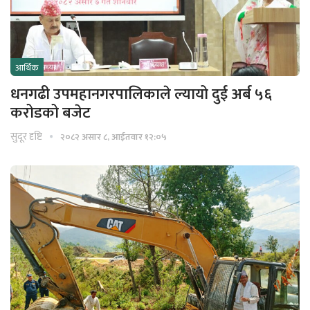
आर्थिक
धनगढी उपमहानगरपालिकाले ल्यायो दुई अर्ब ५६
करोडको बजेट
सुदूर दृष्टि
२०८२ असार ८, आईतवार १२:०५