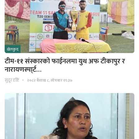
खेलकुद
टीम-११ संस्कारको फाईनलमा युथ अफ टीकापुर र
नारायणस्पा्र्ट…
सुदूर दृष्टि
२०८२ बैशाख ८, सोमबार १९:३७