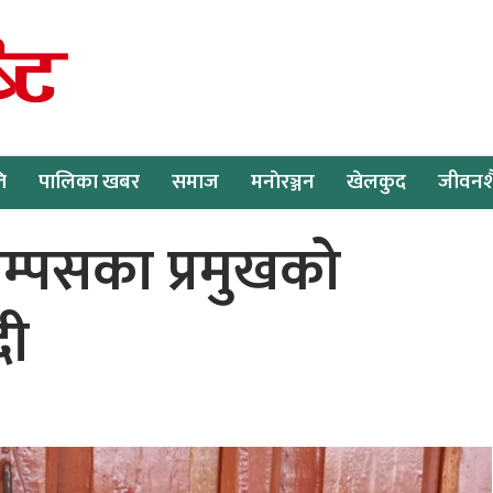
ि
पालिका खबर
समाज
मनाेरञ्जन
खेलकुद
जीवनश
ाम्पसका प्रमुखको
दी