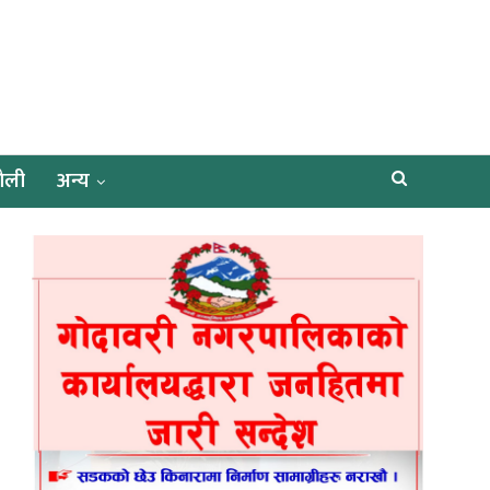
ैली
अन्य