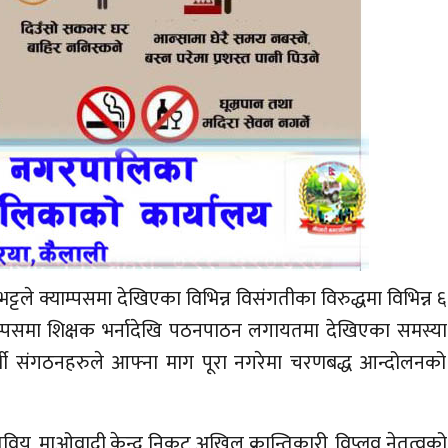
्टले क्याम्पसमा देखिएका विभिन्न विसंगतीका विरुद्धमा विभिन्न ६
्याम्पसमा शिक्षक भर्नादेखि पठनपाठन लगायतमा देखिएका समस्या
र्थी संगठनहरुले आफ्ना माग पूरा नगरेमा चरणबद्ध आन्दोलनको
वियु, माओवादी केन्द्र निकट अखिल क्रान्तिकारी, विप्लव नेतृत्वको