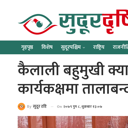
गृहपृष्ठ
विशेष
सुदूरपश्चिम
राष्ट्रिय
राजनीत
कैलाली बहुमुखी क्य
कार्यकक्षमा तालाबन्
By
सुदूर दृष्टि
On
२०७९ पुष ८, शुक्रबार १३:०७