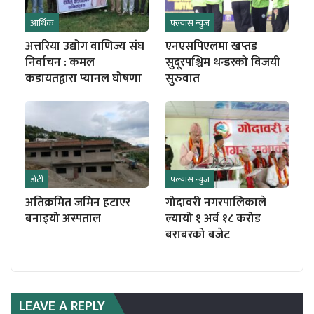
आर्थिक
फ्ल्यास न्युज
अत्तरिया उद्योग वाणिज्य संघ
एनएसपिएलमा खप्तड
निर्वाचन : कमल
सुदूरपश्चिम थन्डरको विजयी
कडायतद्वारा प्यानल घोषणा
सुरुवात
डाेटी
फ्ल्यास न्युज
अतिक्रमित जमिन हटाएर
गोदावरी नगरपालिकाले
बनाइयो अस्पताल
ल्यायो १ अर्व १८ करोड
बराबरको बजेट
LEAVE A REPLY