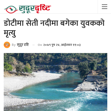
डोटीमा सेती नदीमा बगेका युवकको
मृत्यु
By
सुदूर दृष्टि
On
२०७९ पुष २४, आईतवार ११:०३