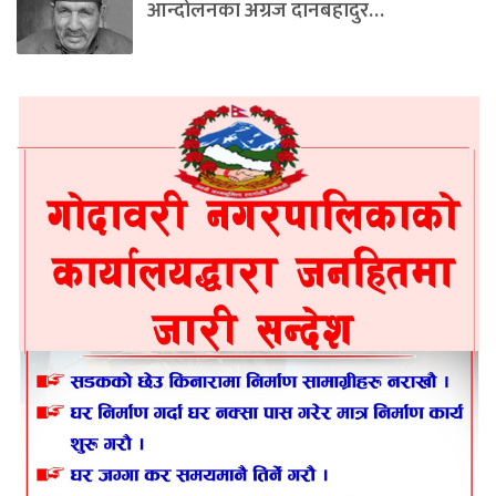
आन्दोलनका अग्रज दानबहादुर…