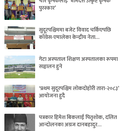
चार कृषकलाई ‘भीमदत्त उत्कृष्ट कृषक
पुरस्कार’
सुदूरपश्चिममा बजेट विवाद चर्किएपछि
काँग्रेस-एमालेका केन्द्रीय नेता…
गेटा अस्पताल शिक्षण अस्पतालका रूपमा
सञ्चालन हुने
‘प्रथम सुदूरपश्चिम लोकदोहोरी तारा-२०८३’
आयोजना हुदै
पत्रकार हिमेश बिकलाई पितृशोक, दलित
आन्दोलनका अग्रज दानबहादुर…