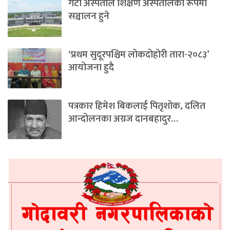
गेटा अस्पताल शिक्षण अस्पतालका रूपमा
सञ्चालन हुने
‘प्रथम सुदूरपश्चिम लोकदोहोरी तारा-२०८३’
आयोजना हुदै
पत्रकार हिमेश बिकलाई पितृशोक, दलित
आन्दोलनका अग्रज दानबहादुर…