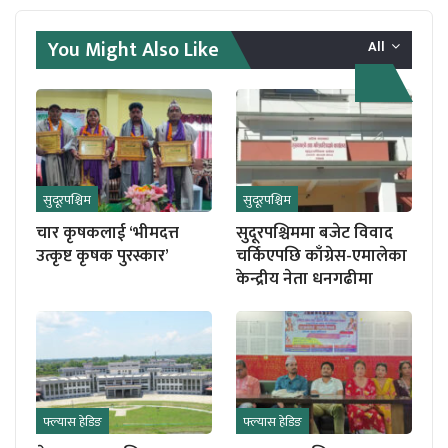
You Might Also Like
All
सुदूरपश्चिम
सुदूरपश्चिम
चार कृषकलाई ‘भीमदत्त
सुदूरपश्चिममा बजेट विवाद
उत्कृष्ट कृषक पुरस्कार’
चर्किएपछि काँग्रेस-एमालेका
केन्द्रीय नेता धनगढीमा
फ्ल्यास हेडिङ
फ्ल्यास हेडिङ