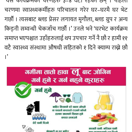
‘यस कार्यक्रमका चरणहरु ३–४ वटा रहेका छन् । पहिलो
चरणमा स्वास्थ्यकर्मीहरु परिचालन गरेर घर–घरमै घर भेट
गर्छौ । त्यसबाट ब्लड प्रेसर लगायत मृगौला, ब्लड ग्रुप र अन्य
किड्नी सम्वन्धी चेकजाँच गर्छौ ।’ उनले भने ‘घरभेट कार्यक्रम
समाप्त भएपश्चात उहाँहरुलाई थप उपचार गर्ने नै छौ र हामी ११
वटै स्वास्थ्य संस्थामा औषधी सहितको १ दिने क्याम्प राख्ने छौ
।’