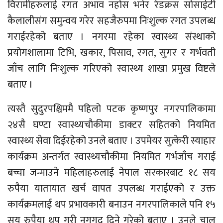
विरामीहरुलाई रगत अभाव नहोस भनेर रेडक्रस सोसाईटी
कैलालीसंग समुन्वय गरेर सहजैरुपमा निःशुल्क रगत उपलब्ध
गराईरहेको बताए । नगरमा रहेका स्वास्थ्य संस्थाको
प्रयोगशालामा टिभि, खकार, पिसाव, रगत, सुगर र गर्भवती
जाँच लागि निःशुल्क गरिएको स्वास्थ्य शाखा प्रमुख विष्टले
बताए ।
त्यस्तै सुदुरपश्चिममै पहिलो पटक कृष्णपुर नगरपालिकामा
२४सै घण्टा स्वास्थ्यचौकीमा डाक्टर सहितको नियमित
स्वास्थ्य सेवा दिईरहेको उनले बताए । उपमेयर सुत्केरी स्याहार
कार्यक्रम अन्तर्गत स्वास्थ्यचौकीमा नियमित गर्भजाँच गराई
बच्चा जन्माउने महिलाहरुलाई नेपाल सरकारबाट १८ सय
रुपैया यातायात खर्च वापत उपलब्ध गराईएको र उक्त
कार्यक्रमलाई थप प्रभावकारी बनाउन नगरपालिकाले पनि १५
सय रुपैया थप गरी नगगद दिने गरेको बताए । उनले चालु