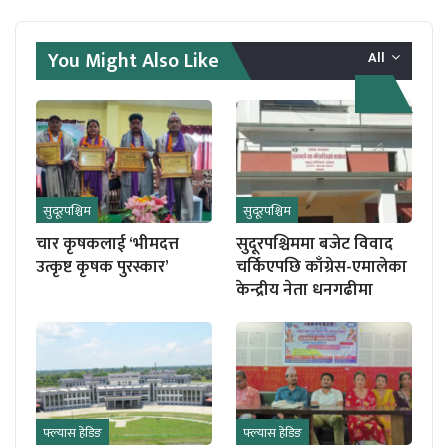
You Might Also Like
All
सुदूरपश्चिम
सुदूरपश्चिम
चार कृषकलाई ‘भीमदत्त
सुदूरपश्चिममा बजेट विवाद
उत्कृष्ट कृषक पुरस्कार’
चर्किएपछि काँग्रेस-एमालेका
केन्द्रीय नेता धनगढीमा
फ्ल्यास हेडिङ
फ्ल्यास हेडिङ