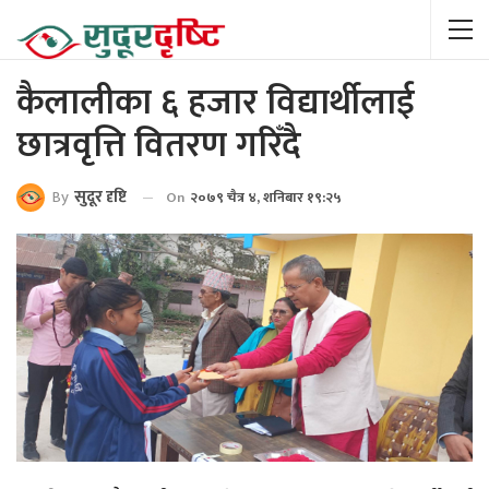
कैलालीका ६ हजार विद्यार्थीलाई
छात्रवृत्ति वितरण गरिँदै
By
सुदूर दृष्टि
On
२०७९ चैत्र ४, शनिबार १९:२५