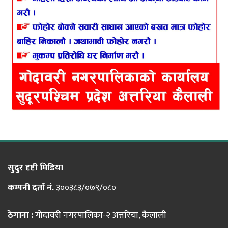
सुदुर दृष्टी मिडिया
कम्पनी दर्ता नं.
३००३८३/०७९/०८०
ठेगाना :
गोदावरी नगरपालिका-२ अत्तरिया, कैलाली