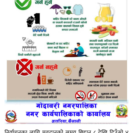
निर्वाचनका लागि मतदानको समय बिहान ८ देखि दिउँसो ४