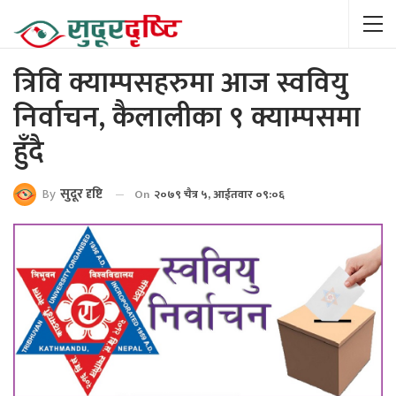
त्रिवि क्याम्पसहरुमा आज स्ववियु
निर्वाचन, कैलालीका ९ क्याम्पसमा
हुँदै
By
सुदूर दृष्टि
On
२०७९ चैत्र ५, आईतवार ०९:०६