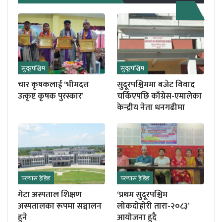
सुदूरपश्चिम
सुदूरपश्चिम
चार कृषकलाई ‘भीमदत्त
सुदूरपश्चिममा बजेट विवाद
उत्कृष्ट कृषक पुरस्कार’
चर्किएपछि काँग्रेस-एमालेका
केन्द्रीय नेता धनगढीमा
फ्ल्यास हेडिङ
फ्ल्यास हेडिङ
गेटा अस्पताल शिक्षण
‘प्रथम सुदूरपश्चिम
अस्पतालका रूपमा सञ्चालन
लोकदोहोरी तारा-२०८३’
हुने
आयोजना हुदै