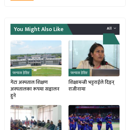
You Might Also Like
All
फ्ल्यास हेडिङ
फ्ल्यास हेडिङ
गेटा अस्पताल शिक्षण
शिक्षामन्त्री भट्टराईले दिइन्
अस्पतालका रूपमा सञ्चालन
राजीनामा
हुने