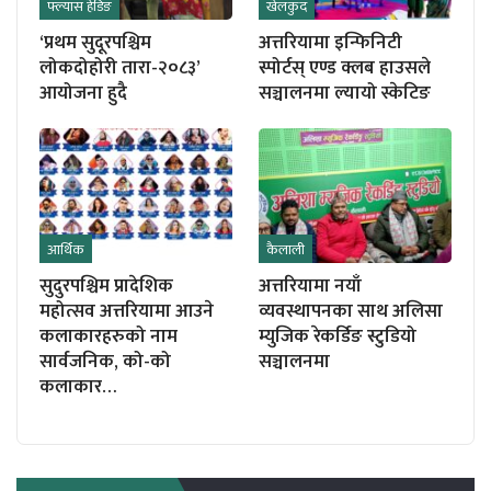
फ्ल्यास हेडिङ
खेलकुद
‘प्रथम सुदूरपश्चिम
अत्तरियामा‌ इन्फिनिटी
लोकदोहोरी तारा-२०८३’
स्पोर्टस् एण्ड क्लब हाउसले
आयोजना हुदै
सञ्चालनमा ल्यायो स्केटिङ
आर्थिक
कैलाली
सुदुरपश्चिम प्रादेशिक
अत्तरियामा नयाँ
महोत्सव अत्तरियामा आउने
व्यवस्थापनका साथ अलिसा
कलाकारहरुको नाम
म्युजिक रेकर्डिङ स्टुडियो
सार्वजनिक, को-को
सञ्चालनमा
कलाकार…